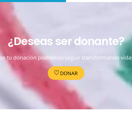
¿Deseas ser donante?
on tu donación podremos seguir transformando vida
DONAR