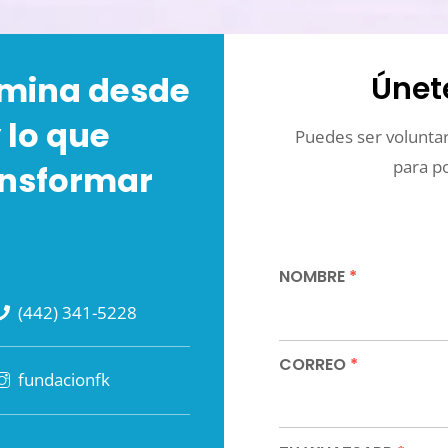
Únet
ermina desde
 lo que
Puedes ser voluntari
para p
ansformar
NOMBRE
*
(442) 341-5228
CORREO
*
fundacionfk